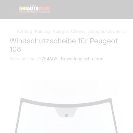
Katalog
Katalog
Autoglas Citröen
Autoglas Citröen C 1
W
Windschutzscheibe für Peugeot
108
Artikelnummer:
2754AGS
Bewertung schreiben