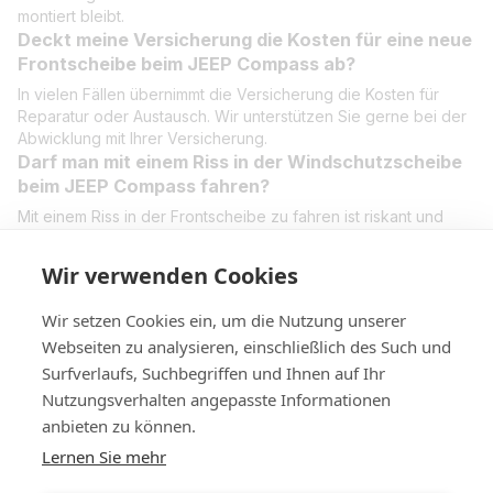
montiert bleibt.
Deckt meine Versicherung die Kosten für eine neue
Frontscheibe beim JEEP Compass ab?
In vielen Fällen übernimmt die Versicherung die Kosten für
Reparatur oder Austausch. Wir unterstützen Sie gerne bei der
Abwicklung mit Ihrer Versicherung.
Darf man mit einem Riss in der Windschutzscheibe
beim JEEP Compass fahren?
Mit einem Riss in der Frontscheibe zu fahren ist riskant und
kann rechtliche Konsequenzen haben. Schon kleine Risse
können sich ausweiten und die Stabilität beeinträchtigen. Wir
Wir verwenden Cookies
empfehlen, das Glas so schnell wie möglich reparieren oder
austauschen zu lassen.
Wir setzen Cookies ein, um die Nutzung unserer
Webseiten zu analysieren, einschließlich des Such und
Surfverlaufs, Suchbegriffen und Ihnen auf Ihr
Nutzungsverhalten angepasste Informationen
+4314420014
anbieten zu können.
Lernen Sie mehr
Kontakt