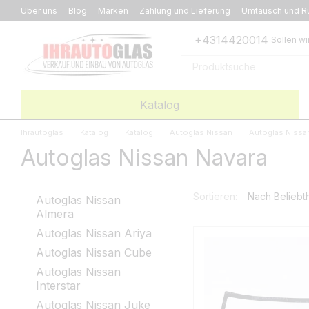
Перейти к основному контенту
Über uns
Blog
Marken
Zahlung und Lieferung
Umtausch und R
+4314420014
Sollen wi
Katalog
Ihrautoglas
Katalog
Katalog
Autoglas Nissan
Autoglas Nissa
Autoglas Nissan Navara
Sortieren:
Nach Beliebth
Autoglas Nissan
Almera
Autoglas Nissan Ariya
Autoglas Nissan Cube
Autoglas Nissan
Interstar
Autoglas Nissan Juke