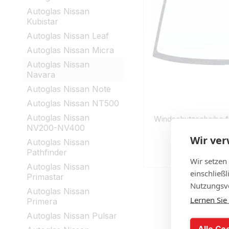
Autoglas Nissan
Kubistar
Autoglas Nissan Leaf
Autoglas Nissan Micra
Autoglas Nissan
Navara
Autoglas Nissan Note
Autoglas Nissan NT500
Autoglas Nissan
Windschutzscheibe f
NV200-NV400
Wir ve
Autoglas Nissan
€
Pathfinder
Auf
Wir setzen
Autoglas Nissan
einschließ
Primastar
Nutzungsve
Autoglas Nissan
Lernen Sie
Primera
Autoglas Nissan Pulsar
Alle Co