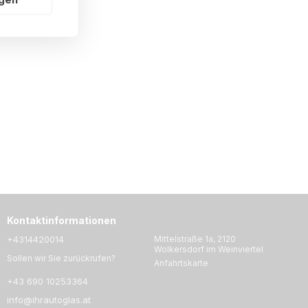
Kontaktinformationen
+4314420014
Mittelstraße 1a, 2120
Wolkersdorf im Weinviertel
Sollen wir Sie zurückrufen?
Anfahrtskarte
+43 690 10253364
info@ihrautoglas.at