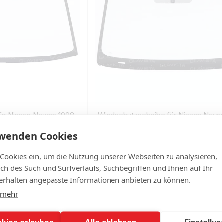
ür Nissan Navara 1998-
Windschutzscheibe für Nissan Nava
rwenden Cookies
204
€239
 Lager
Auf Lager
 Cookies ein, um die Nutzung unserer Webseiten zu analysieren,
lich des Such und Surfverlaufs, Suchbegriffen und Ihnen auf Ihr
rhalten angepasste Informationen anbieten zu können.
 mehr
okies erlauben
Alle ablehnen
Einstellu