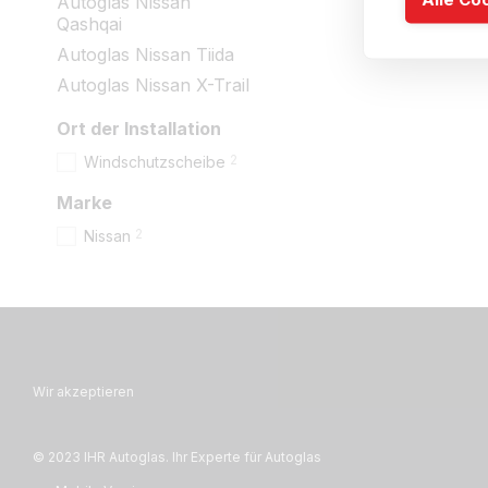
Autoglas Nissan
Qashqai
Autoglas Nissan Tiida
Autoglas Nissan X-Trail
Ort der Installation
2
Windschutzscheibe
Marke
2
Nissan
Wir akzeptieren
© 2023 IHR Autoglas. Ihr Experte für Autoglas