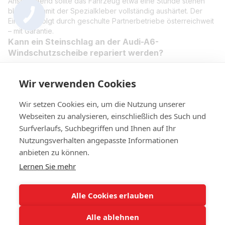
Anschließend sollte das Fahrzeug etwa eine Stunde stehen
bleiben, damit der Spezialkleber vollständig aushärtet. Der
Einbau erfolgt durch geschulte Partnerbetriebe österreichweit
– mit Garantie.
Kann ein Steinschlag an der Audi-A6-
Windschutzscheibe repariert werden?
Kleine Steinschläge lassen sich meist reparieren, wenn sie
nicht im Sichtfeld des Fahrers liegen und keine Risse
Wir verwenden Cookies
aufweisen. Dadurch sparen Sie Zeit und Kosten im Vergleich
zum kompletten Scheibentausch.
Wir setzen Cookies ein, um die Nutzung unserer
Webseiten zu analysieren, einschließlich des Such und
Surfverlaufs, Suchbegriffen und Ihnen auf Ihr
Nutzungsverhalten angepasste Informationen
+4314420014
anbieten zu können.
Lernen Sie mehr
Kontakt
Vollständige Version der Website
Alle Cookies erlauben
Sitemap
Alle ablehnen
© 2023 IHR Autoglas. Ihr Experte für Autoglas