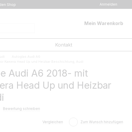
Anmelden
den Shop
Mein Warenkorb
Kontakt
udi
Autoglas Audi A6
r Kamera Head Up und Heizbar Beschichtung, Audi
e Audi A6 2018- mit
ra Head Up und Heizbar
i
Bewertung schreiben
Vergleichen
Zum Wunsch hinzufügen