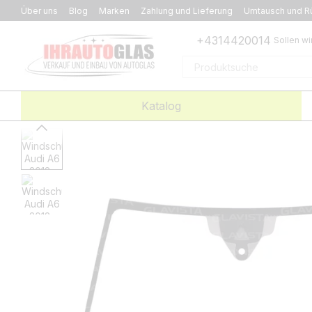
Перейти к основному контенту
Über uns
Blog
Marken
Zahlung und Lieferung
Umtausch und R
+4314420014
Sollen wi
Katalog