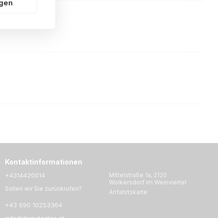
ngen
Kontaktinformationen
+4314420014
Mittelstraße 1a, 2120
Wolkersdorf im Weinviertel
Sollen wir Sie zurückrufen?
Anfahrtskarte
+43 690 10253364