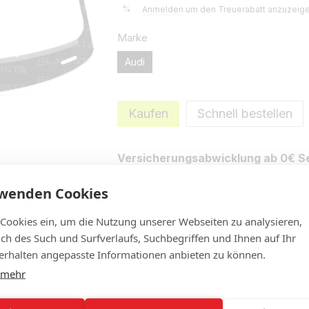
%
Anmelden
um den Treuerabatt anzuzeig
Marke
Audi
Kaufen
Schnell bestellen
Versicherungsabwicklung ab 0€ Se
rwenden Cookies
Eigenschaften
Beschreibung
N
 Cookies ein, um die Nutzung unserer Webseiten zu analysieren,
lich des Such und Surfverlaufs, Suchbegriffen und Ihnen auf Ihr
rhalten angepasste Informationen anbieten zu können.
 mehr