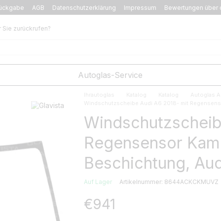
ückgabe
AGB
Datenschutzerklärung
Impressum
Bewertungen über 
r Sie zurückrufen?
Autoglas-Service
Ihrautoglas
Katalog
Katalog
Autoglas A
Windschutzscheibe Audi A6 2018- mit Regensenso
Windschutzscheib
Regensensor Kame
Beschichtung, Aud
Auf Lager
Artikelnummer: 8644ACKCKMUVZ
€941