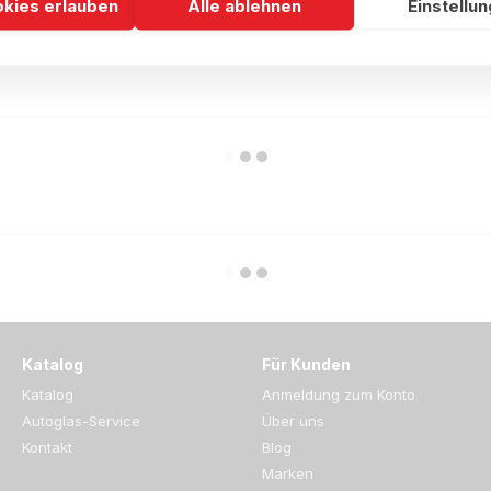
okies erlauben
Alle ablehnen
Einstellu
Katalog
Für Kunden
Katalog
Anmeldung zum Konto
Autoglas-Service
Über uns
Kontakt
Blog
Marken