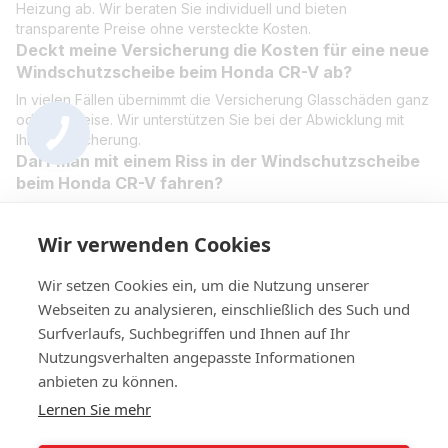
Heizung ab. Wir beraten Sie individuell und bieten
transparente Preise ohne versteckte Kosten.
Deckt meine Versicherung die Kosten für eine neue
Windschutzscheibe beim Honda CR-V ab?
In vielen Fällen übernimmt die Versicherung Glasschäden ganz
oder teilweise. Wir unterstützen Sie bei der Abwicklung mit
Ihrer Versicherung.
Darf man mit einem Riss in der Windschutzscheibe
beim Honda CR-V fahren?
Mit einem Riss in der Windschutzscheibe zu fahren ist riskant
und kann rechtliche Konsequenzen haben. Schon kleine Risse
Wir verwenden Cookies
können sich ausweiten und die Stabilität beeinträchtigen. Wir
empfehlen eine sofortige Reparatur oder den Austausch.
Wir setzen Cookies ein, um die Nutzung unserer
Webseiten zu analysieren, einschließlich des Such und
Surfverlaufs, Suchbegriffen und Ihnen auf Ihr
Nutzungsverhalten angepasste Informationen
+4314420014
anbieten zu können.
Lernen Sie mehr
Kontakt