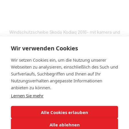
Windschutzscheibe Skoda Kodiaq 2016- mit kamera und
sensor, Skoda, KODIAQ 2016-
€294
Wir verwenden Cookies
Auf Lager
Wir setzen Cookies ein, um die Nutzung unserer
Webseiten zu analysieren, einschließlich des Such und
Surfverlaufs, Suchbegriffen und Ihnen auf Ihr
Nutzungsverhalten angepasste Informationen
+4314420014
anbieten zu können.
Lernen Sie mehr
Kontakt
Vollständige Version der Website
Alle Cookies erlauben
Sitemap
Alle ablehnen
© 2023 IHR Autoglas. Ihr Experte für Autoglas