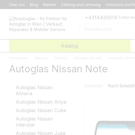
Перейти к основному контенту
Über uns
Blog
Marken
Zahlung und Lieferung
Umtausch und R
+4314420014
Sollen wi
Katalog
Ihrautoglas
Katalog
Katalog
Autoglas Nissan
Autoglas Nissa
Autoglas Nissan Note
Sortieren:
Nach Beliebth
Autoglas Nissan
Almera
Autoglas Nissan Ariya
Autoglas Nissan Cube
Autoglas Nissan
Interstar
Autoglas Nissan Juke