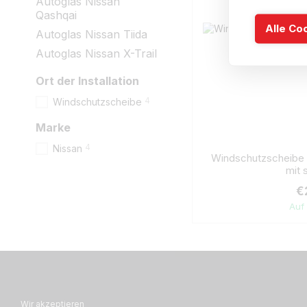
Autoglas Nissan
Qashqai
Alle Co
Autoglas Nissan Tiida
Autoglas Nissan X-Trail
Ort der Installation
4
Windschutzscheibe
Marke
4
Nissan
Windschutzscheibe 
mit 
€
Auf
Wir akzeptieren