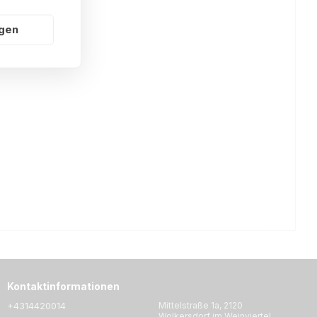
ngen
Kontaktinformationen
+4314420014
Mittelstraße 1a, 2120
Wolkersdorf im Weinviertel