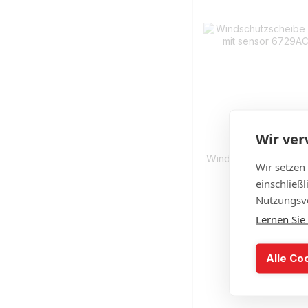
Wir ve
Windschutzscheibe 
Wir setzen
mit 
einschließ
€
Nutzungsve
Auf
Lernen Sie
Alle Co