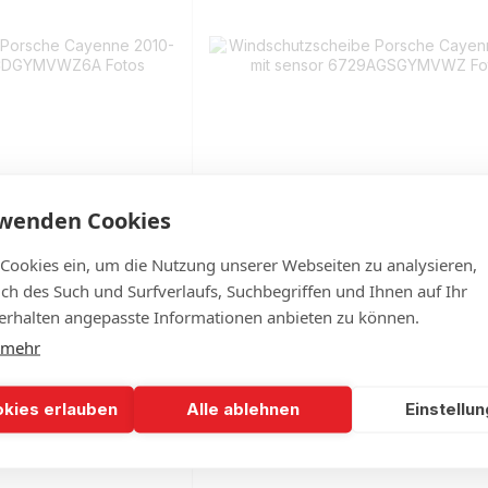
rwenden Cookies
Porsche Cayenne 2010-
Windschutzscheibe Porsche Cayenn
 Cookies ein, um die Nutzung unserer Webseiten zu analysieren,
sensor
mit sensor
lich des Such und Surfverlaufs, Suchbegriffen und Ihnen auf Ihr
360
€315
rhalten angepasste Informationen anbieten zu können.
 Lager
Auf Lager
 mehr
okies erlauben
Alle ablehnen
Einstellu