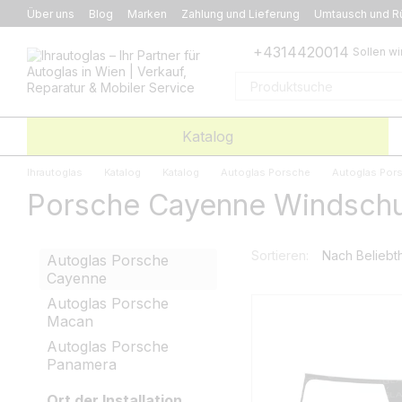
Перейти к основному контенту
Über uns
Blog
Marken
Zahlung und Lieferung
Umtausch und R
+4314420014
Sollen wi
Katalog
Ihrautoglas
Katalog
Katalog
Autoglas Porsche
Autoglas Por
Porsche Cayenne Windschu
Sortieren:
Nach Beliebth
Autoglas Porsche
Cayenne
Autoglas Porsche
Macan
Autoglas Porsche
Panamera
Ort der Installation