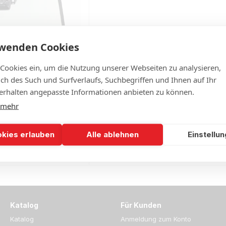
rwenden Cookies
 Cookies ein, um die Nutzung unserer Webseiten zu analysieren,
lich des Such und Surfverlaufs, Suchbegriffen und Ihnen auf Ihr
rhalten angepasste Informationen anbieten zu können.
 mehr
e für LEXUS NX SUV
zbar, Head up Display,
okies erlauben
Alle ablehnen
Einstellu
mera
900
 Lager
Katalog
Für Kunden
Katalog
Anmeldung zum Konto