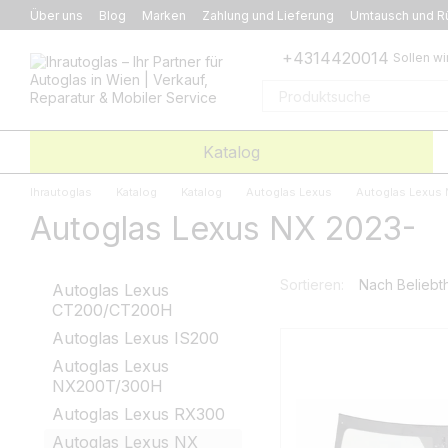
Перейти к основному контенту
Über uns
Blog
Marken
Zahlung und Lieferung
Umtausch und R
+4314420014
Sollen wi
Katalog
Ihrautoglas
Katalog
Katalog
Autoglas Lexus
Autoglas Lexus
Autoglas Lexus NX 2023-
Sortieren:
Nach Beliebth
Autoglas Lexus
CT200/CT200H
Autoglas Lexus IS200
Autoglas Lexus
NX200T/300H
Autoglas Lexus RX300
Autoglas Lexus NX