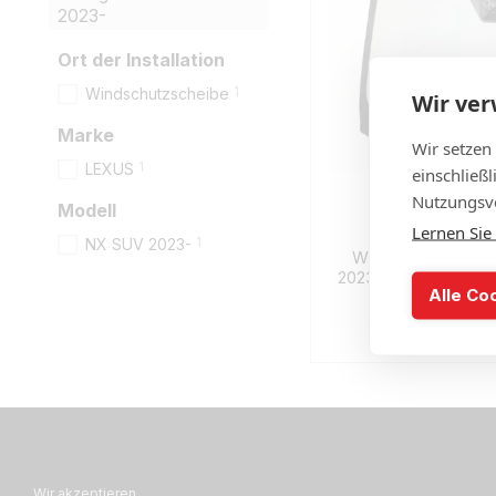
2023-
Ort der Installation
1
Windschutzscheibe
Wir ve
Marke
Wir setzen
1
LEXUS
einschließ
Nutzungsve
Modell
Lernen Sie
1
NX SUV 2023-
Windschutzscheib
2023-mit Sensor, Hei
Alle Co
Ka
€
Auf
Wir akzeptieren