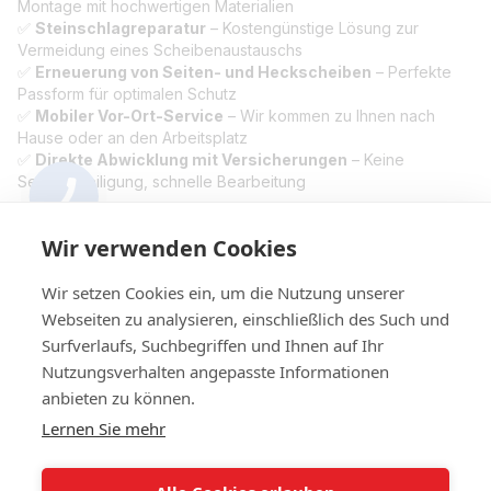
Montage mit hochwertigen Materialien
✅
Steinschlagreparatur
– Kostengünstige Lösung zur
Vermeidung eines Scheibenaustauschs
✅
Erneuerung von Seiten- und Heckscheiben
– Perfekte
Passform für optimalen Schutz
✅
Mobiler Vor-Ort-Service
– Wir kommen zu Ihnen nach
Hause oder an den Arbeitsplatz
✅
Direkte Abwicklung mit Versicherungen
– Keine
Selbstbeteiligung, schnelle Bearbeitung
📞
Jetzt Termin sichern!
Unser erfahrenes Team steht Ihnen
für eine professionelle Reparatur oder einen schnellen
Wir verwenden Cookies
Scheibentausch zur Verfügung.
Ihr VW Sharan verdient
besten Autoglas-Service in Wien! 🚗
Wir setzen Cookies ein, um die Nutzung unserer
Webseiten zu analysieren, einschließlich des Such und
Surfverlaufs, Suchbegriffen und Ihnen auf Ihr
Nutzungsverhalten angepasste Informationen
+4314420014
anbieten zu können.
Lernen Sie mehr
Kontakt
Vollständige Version der Website