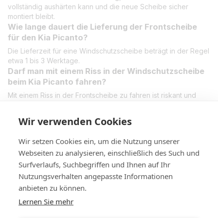
vollständig aushärten kann und die neue Scheibe sicher
montiert bleibt.
Wie lange dauert die Lieferung der Frontscheibe
für den Kia Picanto?
Die Lieferzeit für eine Windschutzscheibe beträgt in der Regel
etwa 1 bis 3 Werktage.
Darf man mit einem Riss in der Windschutzscheibe
beim Kia Picanto fahren?
Mit einem Riss in der Frontscheibe zu fahren ist riskant und
kann rechtliche Konsequenzen haben. Schon kleine Risse
können sich ausweiten und die Stabilität beeinträchtigen. Wir
Wir verwenden Cookies
empfehlen, das Glas so schnell wie möglich reparieren oder
austauschen zu lassen.
Wir setzen Cookies ein, um die Nutzung unserer
Webseiten zu analysieren, einschließlich des Such und
Surfverlaufs, Suchbegriffen und Ihnen auf Ihr
Nutzungsverhalten angepasste Informationen
+4314420014
anbieten zu können.
Lernen Sie mehr
Kontakt