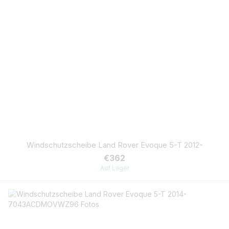
Windschutzscheibe Land Rover Evoque 5-T 2012-
€362
Auf Lager