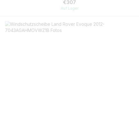
€307
Auf Lager