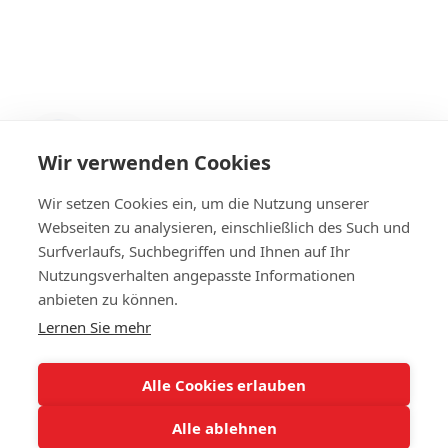
Windschutzscheibe Land Rover Evoque 2012-
€283
Wir verwenden Cookies
Auf Lager
Wir setzen Cookies ein, um die Nutzung unserer
Webseiten zu analysieren, einschließlich des Such und
Surfverlaufs, Suchbegriffen und Ihnen auf Ihr
Nutzungsverhalten angepasste Informationen
+4314420014
anbieten zu können.
Lernen Sie mehr
Kontakt
Vollständige Version der Website
Alle Cookies erlauben
Sitemap
Alle ablehnen
© 2023 IHR Autoglas. Ihr Experte für Autoglas