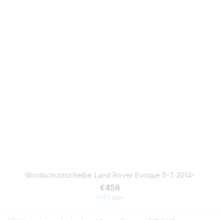
Windschutzscheibe Land Rover Evoque 5-T 2014-
€456
Auf Lager