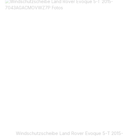
Windschutzscheibe Land Rover Evoque 5-T 2015-