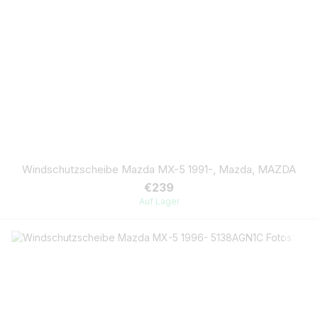
Windschutzscheibe Mazda MX-5 1991-, Mazda, MAZDA
€239
Auf Lager