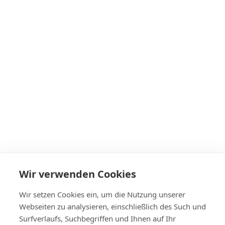
Windschutzscheibe Mazda MX-5 1996-, Mazda, MAZDA
€226
Wir verwenden Cookies
Auf Lager
Wir setzen Cookies ein, um die Nutzung unserer
Webseiten zu analysieren, einschließlich des Such und
Surfverlaufs, Suchbegriffen und Ihnen auf Ihr