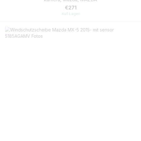
€271
Auf Lager