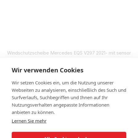
Windschutzscheibe Mercedes EQS V297 2021- mit sensor
und stereo-kamera
€433
Wir verwenden Cookies
Auf Lager
Wir setzen Cookies ein, um die Nutzung unserer
Webseiten zu analysieren, einschließlich des Such und
Surfverlaufs, Suchbegriffen und Ihnen auf Ihr
Nutzungsverhalten angepasste Informationen
+4314420014
anbieten zu können.
Lernen Sie mehr
Kontakt
Vollständige Version der Website