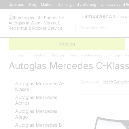
Перейти к основному контенту
Über uns
Blog
Marken
Zahlung und Lieferung
Umtausch und R
+4314420014
Sollen wi
Katalog
Ihrautoglas
Katalog
Katalog
Autoglas Mercedes
Autoglas Me
Autoglas Mercedes C-Klas
Sortieren:
Nach Beliebth
Autoglas Mercedes A-
Klasse
Autoglas Mercedes
Actros
Autoglas Mercedes
Atego
Autoglas Mercedes B-