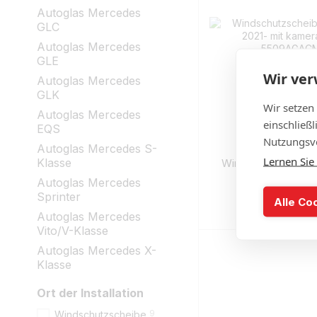
Autoglas Mercedes
GLC
Autoglas Mercedes
GLE
Wir ve
Autoglas Mercedes
GLK
Wir setzen
Autoglas Mercedes
einschließ
EQS
Nutzungsve
Autoglas Mercedes S-
Lernen Sie
Klasse
Windschutzscheib
2021- mit kamer
Autoglas Mercedes
Sprinter
€
Alle Co
Auf
Autoglas Mercedes
Vito/V-Klasse
Autoglas Mercedes X-
Klasse
Ort der Installation
9
Windschutzscheibe