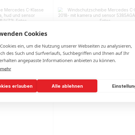
rwenden Cookies
 Cookies ein, um die Nutzung unserer Webseiten zu analysieren,
lich des Such und Surfverlaufs, Suchbegriffen und Ihnen auf Ihr
rhalten angepasste Informationen anbieten zu können.
 mehr
e Mercedes C-Klasse
Windschutzscheibe Mercedes C-
a, hud und sensor
2018- mit kamera und sensor
541
€290
okies erlauben
Alle ablehnen
Einstellu
 Lager
Auf Lager