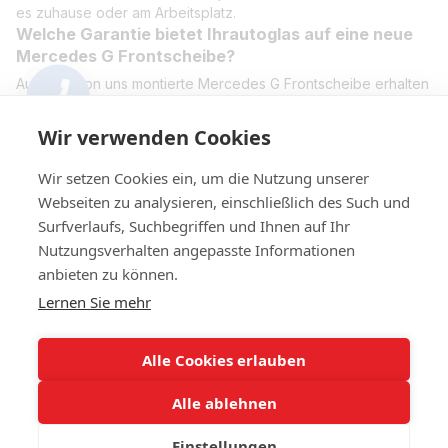
es zuhause oder am Arbeitsplatz.
Welche Garantie bietet Ihrautoglas auf eine neue
Mercedes G Frontscheibe?
Auf jede von uns montierte Mercedes G Frontscheibe erhalten
Sie Garantie. Wir verwenden originale oder geprüfte
Ersatzscheiben sowie zertifizierte Klebetechniken, um höchste
Wir verwenden Cookies
Qualitäts- und Sicherheitsstandards zu erfüllen – auch bei
Lieferung in ganz Österreich.
Wir setzen Cookies ein, um die Nutzung unserer
Webseiten zu analysieren, einschließlich des Such und
Surfverlaufs, Suchbegriffen und Ihnen auf Ihr
Nutzungsverhalten angepasste Informationen
+4314420014
anbieten zu können.
Lernen Sie mehr
Kontakt
Vollständige Version der Website
Alle Cookies erlauben
Sitemap
Alle ablehnen
© 2023 IHR Autoglas. Ihr Experte für Autoglas
Einstellungen