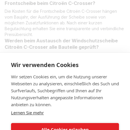
Frontscheibe beim Citroën C-Crosser?
Die Kosten für die Frontscheibe Citroën C-Crosser hängen
vom Baujahr, der Ausführung der Scheibe sowie von
möglichen Zusatzfunktionen ab. Nach einer kurzen
Begutachtung erhalten Sie eine transparente und verbindliche
Preisübersicht.
Werden beim Austausch der Windschutzscheibe
Citroën C-Crosser alle Bauteile geprüft?
Ja, beim Austausch der Windschutzscheibe Citroën C-Crosser
werden Dichtungen, Zierleisten und angrenzende Bauteile
Wir verwenden Cookies
überprüft, damit die neue Scheibe korrekt sitzt und dauerhaft
dicht bleibt.
Wir setzen Cookies ein, um die Nutzung unserer
Webseiten zu analysieren, einschließlich des Such und
Surfverlaufs, Suchbegriffen und Ihnen auf Ihr
Nutzungsverhalten angepasste Informationen
+4314420014
anbieten zu können.
Lernen Sie mehr
Kontakt
Vollständige Version der Website
Alle Cookies erlauben