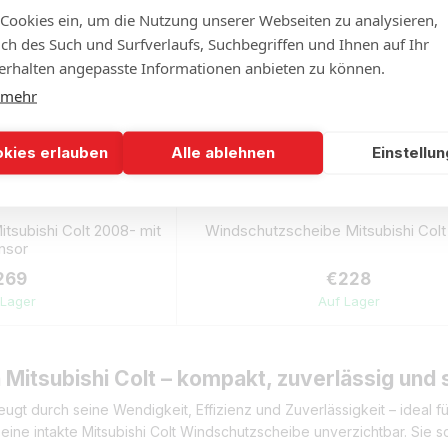
 Cookies ein, um die Nutzung unserer Webseiten zu analysieren,
lich des Such und Surfverlaufs, Suchbegriffen und Ihnen auf Ihr
rhalten angepasste Informationen anbieten zu können.
 mehr
okies erlauben
Alle ablehnen
Einstellu
tsubishi Colt 2008- mit
Windschutzscheibe Mitsubishi Colt
nsor
269
€228
 Lager
Auf Lager
 Mitsubishi Colt – kompakt, zuverlässig und
eugt durch seine Wendigkeit, Effizienz und Zuverlässigkeit – ideal 
ist eine intakte Mitsubishi Colt Windschutzscheibe unverzichtbar. Sie