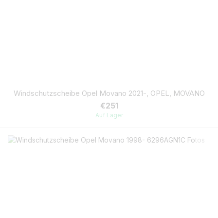
Windschutzscheibe Opel Movano 2021-, OPEL, MOVANO
€251
Auf Lager