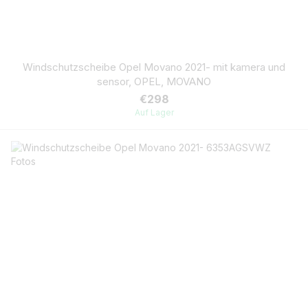
Windschutzscheibe Opel Movano 2021- mit kamera und
sensor, OPEL, MOVANO
€298
Auf Lager