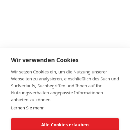
Windschutzscheibe Mercedes B-Klasse 2011- mit sensor
€263
Wir verwenden Cookies
Auf Lager
Wir setzen Cookies ein, um die Nutzung unserer
Webseiten zu analysieren, einschließlich des Such und
Surfverlaufs, Suchbegriffen und Ihnen auf Ihr
Nutzungsverhalten angepasste Informationen
+4314420014
anbieten zu können.
Lernen Sie mehr
Kontakt
Vollständige Version der Website
Alle Cookies erlauben