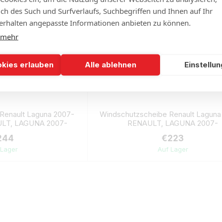
lich des Such und Surfverlaufs, Suchbegriffen und Ihnen auf Ihr
rhalten angepasste Informationen anbieten zu können.
 mehr
okies erlauben
Alle ablehnen
Einstellu
Renault Laguna 2007-
Windschutzscheibe Renault Laguna
AULT, LAGUNA 2007-
RENAULT, LAGUNA 2007-
244
€223
 Lager
Auf Lager