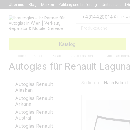
Перейти к основному контенту
Über uns
Blog
Marken
Zahlung und Lieferung
Umtausch und R
+4314420014
Sollen wi
Katalog
Ihrautoglas
Katalog
Katalog
Autoglas Renault
Autoglas Renau
Autoglas für Renault Lagun
Sortieren:
Nach Beliebth
Autoglas Renault
Alaskan
Autoglas Renault
Arkana
Autoglas Renault
Austral
Autoglas Renault