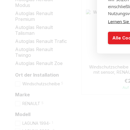
Modus
einschließ
Nutzungsve
Autoglas Renault
Premium
Lernen Sie
Autoglas Renault
Talisman
Alle Co
Autoglas Renault Trafic
Autoglas Renault
Twingo
Autoglas Renault Zoe
Windschutzscheibe 
mit sensor, REN
Ort der Installation
€
5
Windschutzscheibe
Auf
Marke
5
RENAULT
Modell
1
LAGUNA 1994-