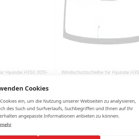
ür Hyundai H350 2015-
Windschutzscheibe für Hyundai H35
mit sensor und kamera
rwenden Cookies
276
€307
 Lager
Auf Lager
 Cookies ein, um die Nutzung unserer Webseiten zu analysieren,
lich des Such und Surfverlaufs, Suchbegriffen und Ihnen auf Ihr
rhalten angepasste Informationen anbieten zu können.
 mehr
e Windschutzscheibe beim Hyundai H350 repariert werden, od