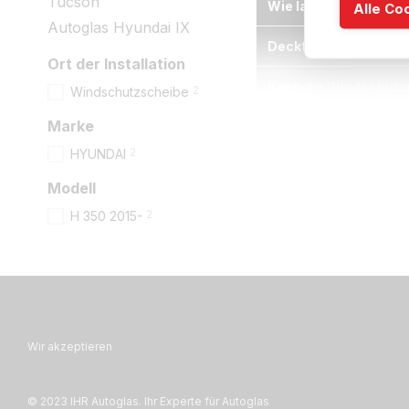
Tucson
Wie lange dauert de
Alle Co
Autoglas Hyundai IX
Deckt meine Versiche
Ort der Installation
Kann die Windschutz
2
Windschutzscheibe
Marke
2
HYUNDAI
Modell
2
H 350 2015-
Wir akzeptieren
© 2023 IHR Autoglas. Ihr Experte für Autoglas