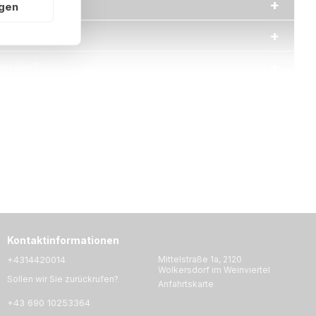
ngen
ai H350 ab?
 werden?
Kontaktinformationen
+4314420014
Mittelstraße 1a, 2120
Wolkersdorf im Weinviertel
Sollen wir Sie zurückrufen?
Anfahrtskarte
+43 690 10253364