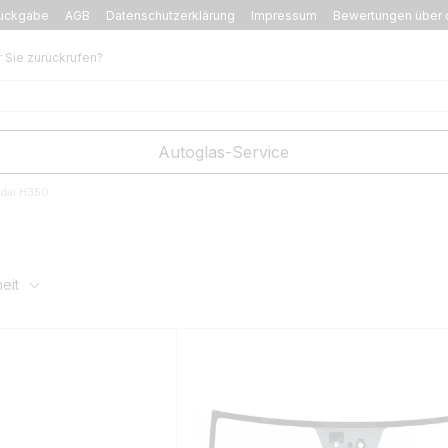
ückgabe
AGB
Datenschutzerklärung
Impressum
Bewertungen über 
r Sie zurückrufen?
Autoglas-Service
dai H350
eit