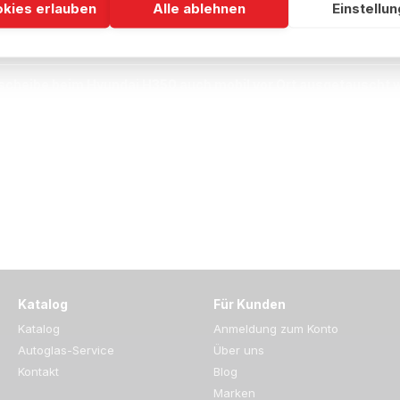
r Austausch der Windschutzscheibe beim Hyundai H350?
okies erlauben
Alle ablehnen
Einstellu
rung die Kosten für eine neue Windschutzscheibe beim Hyund
scheibe beim Hyundai H350 auch mobil vor Ort ausgetauscht
Katalog
Für Kunden
Katalog
Anmeldung zum Konto
Autoglas-Service
Über uns
Kontakt
Blog
Marken