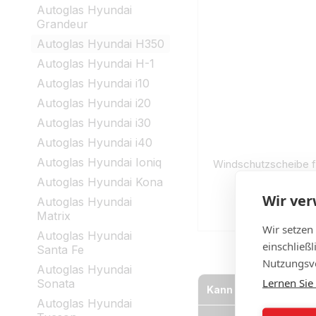
Autoglas Hyundai
Grandeur
Autoglas Hyundai H350
Autoglas Hyundai H-1
Autoglas Hyundai i10
Autoglas Hyundai i20
Autoglas Hyundai i30
Autoglas Hyundai i40
Autoglas Hyundai Ioniq
Windschutzscheibe f
Autoglas Hyundai Kona
Wir ve
€
Autoglas Hyundai
Auf
Matrix
Wir setzen
Autoglas Hyundai
einschließ
Santa Fe
Nutzungsve
Autoglas Hyundai
Lernen Sie
Sonata
Kann eine beschädigt
Autoglas Hyundai