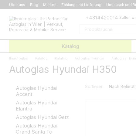
Перейти к основному контенту
Über uns
Blog
Marken
Zahlung und Lieferung
Umtausch und R
+4314420014
Sollen wi
Katalog
Ihrautoglas
Katalog
Katalog
Autoglas Hyundai
Autoglas Hyun
Autoglas Hyundai H350
Sortieren:
Nach Beliebth
Autoglas Hyundai
Accent
Autoglas Hyundai
Elantra
Autoglas Hyundai Getz
Autoglas Hyundai
Grand Santa Fe