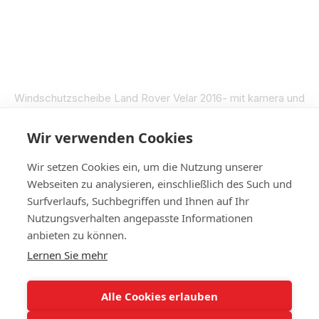
Windschutzscheibe Land Rover Velar 2016- mit kamera und
sensor
€374
Wir verwenden Cookies
Auf Lager
Wir setzen Cookies ein, um die Nutzung unserer
Webseiten zu analysieren, einschließlich des Such und
Surfverlaufs, Suchbegriffen und Ihnen auf Ihr
Nutzungsverhalten angepasste Informationen
+4314420014
anbieten zu können.
Lernen Sie mehr
Kontakt
Vollständige Version der Website
Alle Cookies erlauben
Sitemap