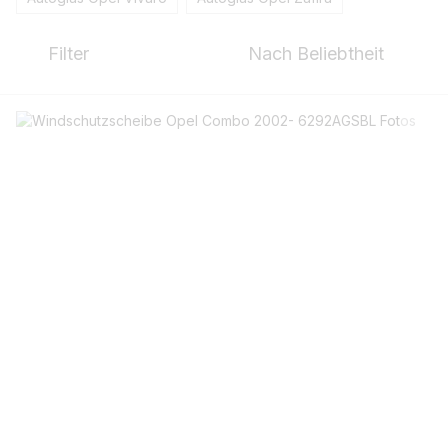
Filter
Nach Beliebtheit