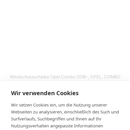
Windschutzscheibe Opel Combo 2018-, OPEL, COMBO
2018-
€251
Wir verwenden Cookies
Auf Lager
Wir setzen Cookies ein, um die Nutzung unserer
Webseiten zu analysieren, einschließlich des Such und
Surfverlaufs, Suchbegriffen und Ihnen auf Ihr
Nutzungsverhalten angepasste Informationen