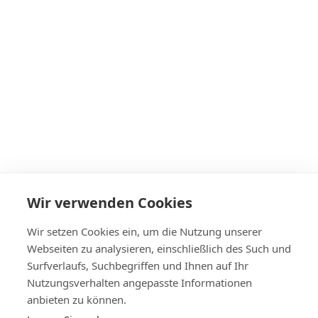
Windschutzscheibe für Nissan Pathfinder 2005-
€242
Wir verwenden Cookies
Auf Lager
Wir setzen Cookies ein, um die Nutzung unserer
Webseiten zu analysieren, einschließlich des Such und
Surfverlaufs, Suchbegriffen und Ihnen auf Ihr
Nutzungsverhalten angepasste Informationen
+4314420014
anbieten zu können.