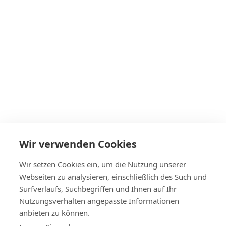
Windschutzscheibe für Nissan Primera 2002- mit sensor
€228
Wir verwenden Cookies
Auf Lager
Wir setzen Cookies ein, um die Nutzung unserer
Webseiten zu analysieren, einschließlich des Such und
Surfverlaufs, Suchbegriffen und Ihnen auf Ihr
Nutzungsverhalten angepasste Informationen
+4314420014
anbieten zu können.