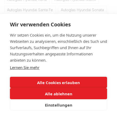
Autoglas Hyundai Santa Fe
Autoglas Hyundai Sonata
Autoglas Hyundai Tucson
Autoglas Hyundai IX
Wir verwenden Cookies
Keine Produkte
Wir setzen Cookies ein, um die Nutzung unserer
Webseiten zu analysieren, einschließlich des Such und
Surfverlaufs, Suchbegriffen und Ihnen auf Ihr
Nutzungsverhalten angepasste Informationen
+4314420014
anbieten zu können.
Lernen Sie mehr
Kontakt
Vollständige Version der Website
Alle Cookies erlauben
Sitemap
Alle ablehnen
© 2023 IHR Autoglas. Ihr Experte für Autoglas
Einstellungen
Online store built with Horoshop