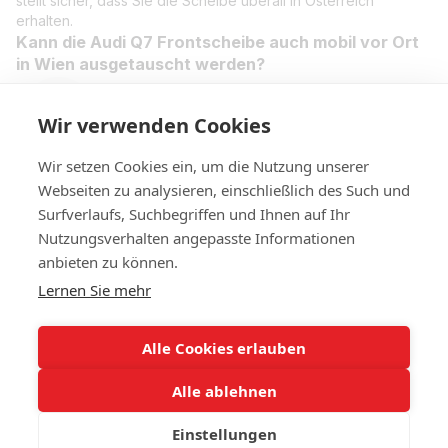
stellt sicher, dass Sie die Scheibe überall in Österreich
erhalten.
Kann die Audi Q7 Frontscheibe auch mobil vor Ort
in Wien ausgetauscht werden?
Ja, unser mobiler Service kommt direkt zu Ihnen nach Wien
und Umgebung. Unsere Fachleute tauschen die Audi Q7
Wir verwenden Cookies
Frontscheibe schnell und professionell bei Ihnen vor Ort aus –
zu Hause oder im Büro.
Wir setzen Cookies ein, um die Nutzung unserer
Webseiten zu analysieren, einschließlich des Such und
Surfverlaufs, Suchbegriffen und Ihnen auf Ihr
Nutzungsverhalten angepasste Informationen
+4314420014
anbieten zu können.
Lernen Sie mehr
Kontakt
Vollständige Version der Website
Alle Cookies erlauben
Sitemap
Alle ablehnen
© 2023 IHR Autoglas. Ihr Experte für Autoglas
Einstellungen