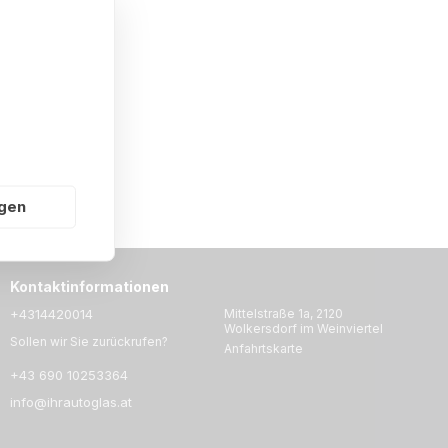
ngen
Kontaktinformationen
+4314420014
Mittelstraße 1a, 2120
Wolkersdorf im Weinviertel
Sollen wir Sie zurückrufen?
Anfahrtskarte
+43 690 10253364
info@ihrautoglas.at