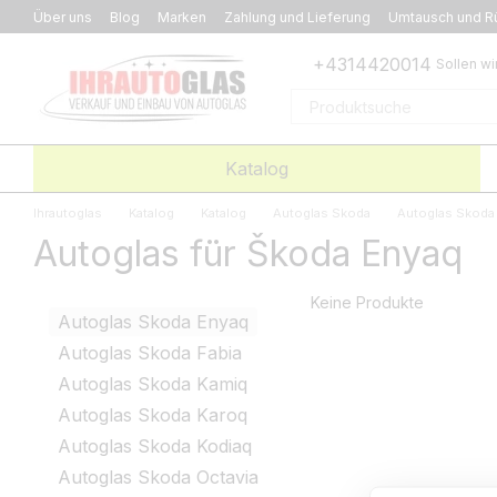
Перейти к основному контенту
Über uns
Blog
Marken
Zahlung und Lieferung
Umtausch und R
+4314420014
Sollen wi
Katalog
Ihrautoglas
Katalog
Katalog
Autoglas Skoda
Autoglas Skoda
Autoglas für Škoda Enyaq
Keine Produkte
Autoglas Skoda Enyaq
Autoglas Skoda Fabia
Autoglas Skoda Kamiq
Autoglas Skoda Karoq
Autoglas Skoda Kodiaq
Autoglas Skoda Octavia