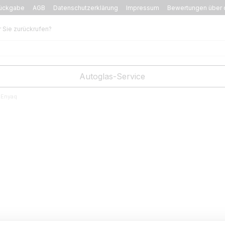
ückgabe
AGB
Datenschutzerklärung
Impressum
Bewertungen über 
r Sie zurückrufen?
Autoglas-Service
 Enyaq