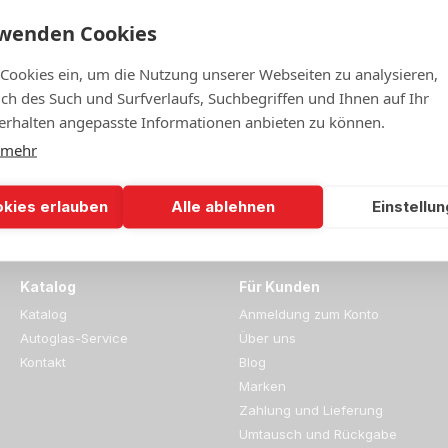
rwenden Cookies
 Cookies ein, um die Nutzung unserer Webseiten zu analysieren,
lich des Such und Surfverlaufs, Suchbegriffen und Ihnen auf Ihr
rhalten angepasste Informationen anbieten zu können.
 mehr
okies erlauben
Alle ablehnen
Einstellu
Katalog
Für Kunden
Katalog
Anmeldung zum Konto
Autoglas-Service
Über uns
Kontakt
Blog
Marken
Zahlung und Lieferung
Umtausch und Rückgabe