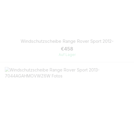
Windschutzscheibe Range Rover Sport 2012-
€458
Auf Lager