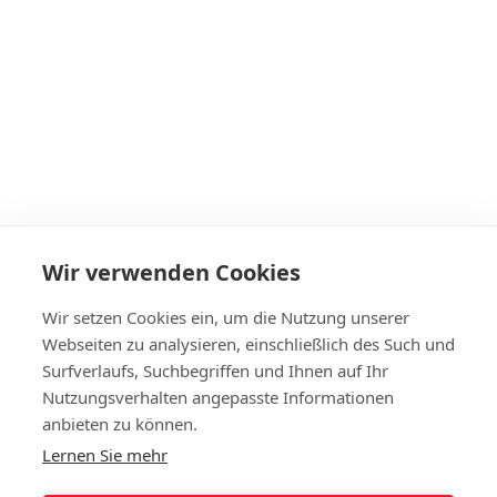
Windschutzscheibe Range Rover Sport 2013-
€479
Wir verwenden Cookies
Auf Lager
Wir setzen Cookies ein, um die Nutzung unserer
Webseiten zu analysieren, einschließlich des Such und
Surfverlaufs, Suchbegriffen und Ihnen auf Ihr
Nutzungsverhalten angepasste Informationen
+4314420014
anbieten zu können.
Lernen Sie mehr
Kontakt