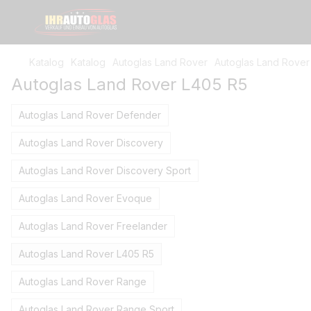
Katalog
Katalog
Autoglas Land Rover
Autoglas Land Rover
Autoglas Land Rover L405 R5
Autoglas Land Rover Defender
Autoglas Land Rover Discovery
Autoglas Land Rover Discovery Sport
Autoglas Land Rover Evoque
Autoglas Land Rover Freelander
Autoglas Land Rover L405 R5
Autoglas Land Rover Range
Autoglas Land Rover Range Sport