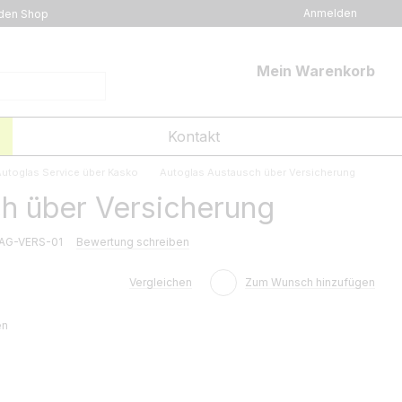
Anmelden
den Shop
Mein Warenkorb
Kontakt
utoglas Service über Kasko
Autoglas Austausch über Versicherung
h über Versicherung
 AG-VERS-01
Bewertung schreiben
Vergleichen
Zum Wunsch hinzufügen
en