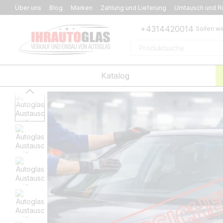
Перейти к основному контенту
Über uns
Blog
Marken
Zahlung und Lieferung
Umtausch und R
+4314420014
Sollen wi
Katalog