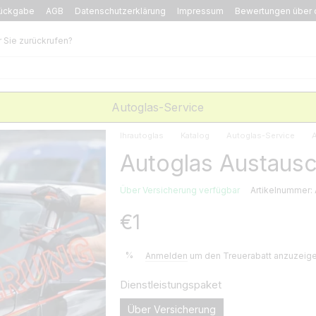
ückgabe
AGB
Datenschutzerklärung
Impressum
Bewertungen über 
r Sie zurückrufen?
Autoglas-Service
Ihrautoglas
Katalog
Autoglas-Service
A
Autoglas Austausc
Über Versicherung verfügbar
Artikelnummer:
€1
%
Anmelden
um den Treuerabatt anzuzeig
Dienstleistungspaket
Über Versicherung