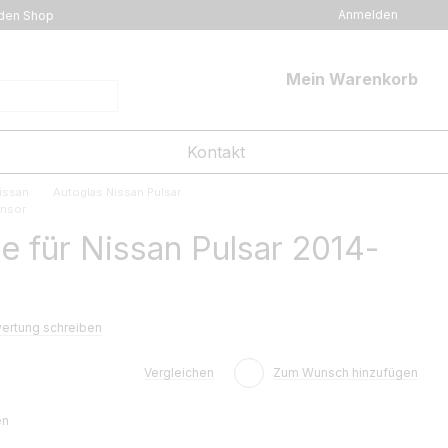
Anmelden
den Shop
Mein Warenkorb
Kontakt
issan
Autoglas Nissan Pulsar
ensor
 für Nissan Pulsar 2014-
ertung schreiben
Vergleichen
Zum Wunsch hinzufügen
en