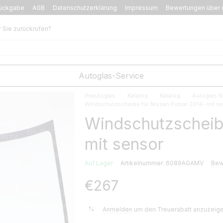
ückgabe
AGB
Datenschutzerklärung
Impressum
Bewertungen über 
r Sie zurückrufen?
Autoglas-Service
Ihrautoglas
Katalog
Katalog
Autoglas N
Windschutzscheibe für Nissan Pulsar 2014- mit s
Windschutzscheibe
mit sensor
Auf Lager
Artikelnummer: 6089AGAMV
Bew
€267
%
Anmelden
um den Treuerabatt anzuzeig