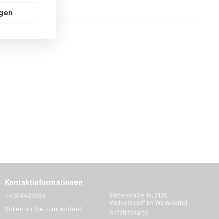
ngen
Kontaktinformationen
+4314420014
Mittelstraße 1a, 2120
Wolkersdorf im Weinviertel
Sollen wir Sie zurückrufen?
Anfahrtskarte