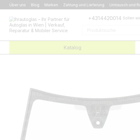
Перейти к основному контенту
Über uns
Blog
Marken
Zahlung und Lieferung
Umtausch und R
+4314420014
Sollen wi
Katalog