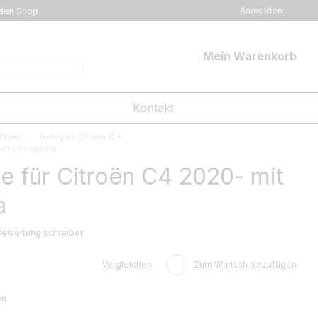
Anmelden
den Shop
Mein Warenkorb
Kontakt
itröen
Autoglas Citröen C 4
sor und kamera
 für Citroën C4 2020- mit
a
Bewertung schreiben
Vergleichen
Zum Wunsch hinzufügen
en