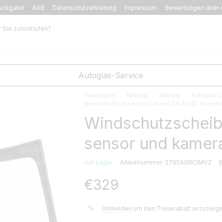
ückgabe
AGB
Datenschutzerklärung
Impressum
Bewertungen über 
r Sie zurückrufen?
Autoglas-Service
Ihrautoglas
Katalog
Katalog
Autoglas C
Windschutzscheibe für Citroën C4 2020- mit sen
Windschutzscheibe
sensor und kamer
Auf Lager
Artikelnummer: 2765AGRCIMVZ
€329
%
Anmelden
um den Treuerabatt anzuzeig