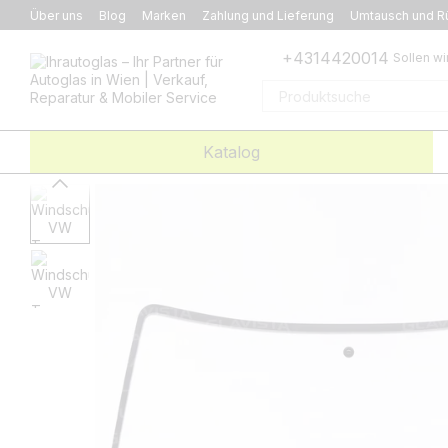
Перейти к основному контенту
Über uns
Blog
Marken
Zahlung und Lieferung
Umtausch und R
+4314420014
Sollen wi
Katalog