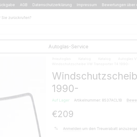
ückgabe
AGB
Datenschutzerklärung
Impressum
Bewertungen über 
r Sie zurückrufen?
Autoglas-Service
Ihrautoglas
Katalog
Katalog
Autoglas 
Windschutzscheibe VW Transporter T4 1990-
Windschutzscheib
1990-
Auf Lager
Artikelnummer: 8537ACL1B
Bewer
€209
%
Anmelden
um den Treuerabatt anzuzeig