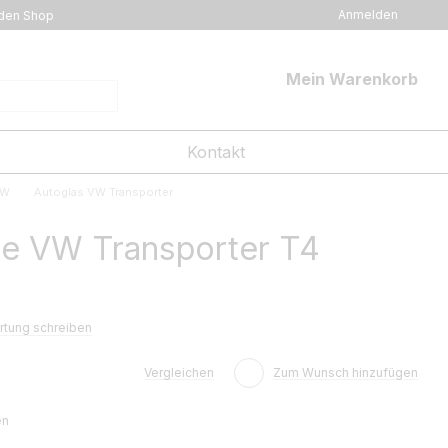
Anmelden
den Shop
Mein Warenkorb
Kontakt
VW
Autoglas VW Transporter
e VW Transporter T4
tung schreiben
Vergleichen
Zum Wunsch hinzufügen
en