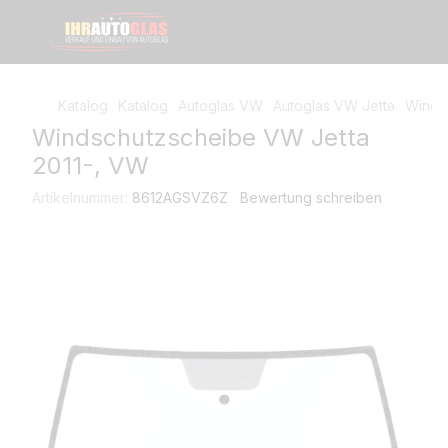
Katalog
Katalog
Autoglas VW
Autoglas VW Jetta
Winds
Windschutzscheibe VW Jetta
2011-, VW
Artikelnummer:
8612AGSVZ6Z
Bewertung schreiben