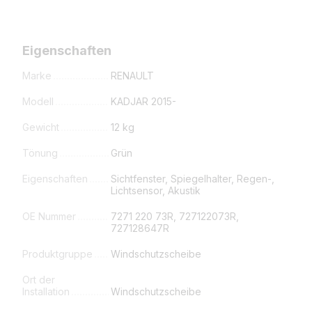
Eigenschaften
Marke
RENAULT
Modell
KADJAR 2015-
Gewicht
12 kg
Tönung
Grün
Eigenschaften
Sichtfenster, Spiegelhalter, Regen-,
Lichtsensor, Akustik
OE Nummer
7271 220 73R, 727122073R,
727128647R
Produktgruppe
Windschutzscheibe
Ort der
Installation
Windschutzscheibe