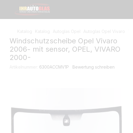
Katalog
Katalog
Autoglas Opel
Autoglas Opel Vivaro
Wi
Windschutzscheibe Opel Vivaro
2006- mit sensor, OPEL, VIVARO
2000-
Artikelnummer:
6300ACCMV1P
Bewertung schreiben