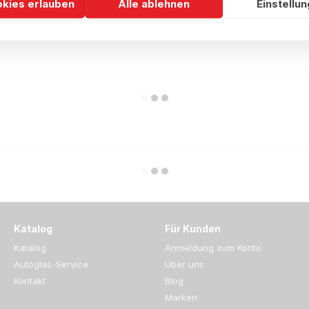
okies erlauben
Alle ablehnen
Einstellu
Katalog
Für Kunden
Katalog
Anmeldung zum Konto
Autoglas-Service
Über uns
Kontakt
Blog
Marken