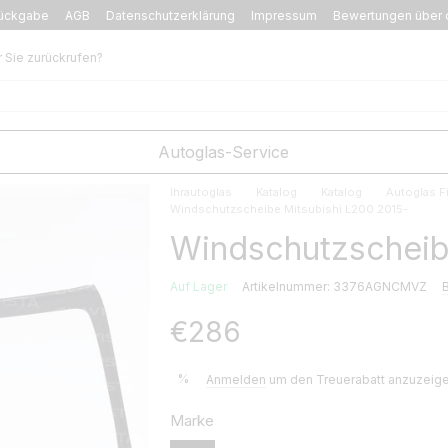
ückgabe
AGB
Datenschutzerklärung
Impressum
Bewertungen über 
r Sie zurückrufen?
Autoglas-Service
Ihrautoglas
Katalog
Katalog
Autoglas Fi
Windschutzscheibe Mitsubishi L200 2015-
Windschutzscheib
Auf Lager
Artikelnummer: 3376AGNCMVZ
€286
%
Anmelden
um den Treuerabatt anzuzeig
Marke