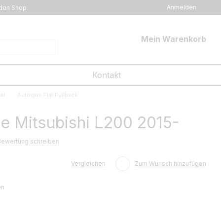
Anmelden
den Shop
Mein Warenkorb
Kontakt
at
Autoglas Fiat Fullback
e Mitsubishi L200 2015-
Bewertung schreiben
Vergleichen
Zum Wunsch hinzufügen
en