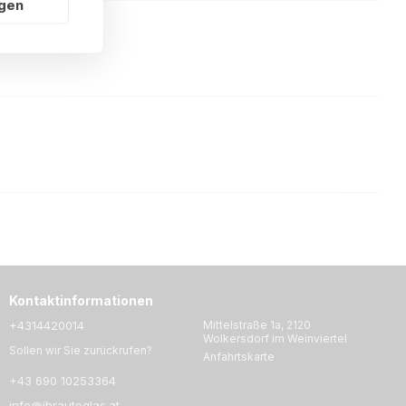
ngen
Kontaktinformationen
+4314420014
Mittelstraße 1a, 2120
Wolkersdorf im Weinviertel
Sollen wir Sie zurückrufen?
Anfahrtskarte
+43 690 10253364
info@ihrautoglas.at