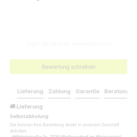
Fügen Sie die erste Bewertung hinzu
Bewertung schreiben
Lieferung
Zahlung
Garantie
Beratung
🚚 Lieferung
Selbstabholung
Sie können Ihre Bestellung direkt in unserem Geschäft
abholen:
📍
Mittelstraße 1a, 2120 Wolkersdorf im Weinviertel