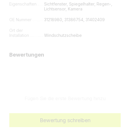
Eigenschaften
Sichtfenster, Spiegelhalter, Regen-,
Lichtsensor, Kamera
OE Nummer
31218980, 31386754, 31402409
Ort der
Installation
Windschutzscheibe
Bewertungen
Fügen Sie die erste Bewertung hinzu
Bewertung schreiben