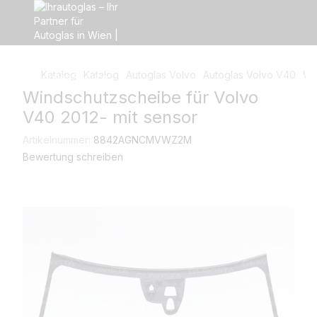
Katalog
Katalog
Autoglas Volvo
Autoglas Volvo V40
Wi
Windschutzscheibe für Volvo
V40 2012- mit sensor
Artikelnummer:
8842AGNCMVWZ2M
Bewertung schreiben