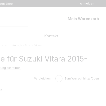
Anmelden
den Shop
Mein Warenkorb
Kontakt
uzuki
Autoglas Suzuki Vitara
 für Suzuki Vitara 2015-
tung schreiben
Vergleichen
Zum Wunsch hinzufügen
en