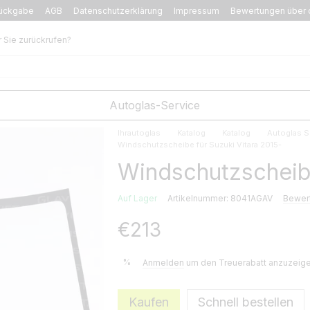
ückgabe
AGB
Datenschutzerklärung
Impressum
Bewertungen über 
r Sie zurückrufen?
Autoglas-Service
Ihrautoglas
Katalog
Katalog
Autoglas S
Windschutzscheibe für Suzuki Vitara 2015-
Windschutzscheibe
Auf Lager
Artikelnummer: 8041AGAV
Bewer
€213
%
Anmelden
um den Treuerabatt anzuzeig
Kaufen
Schnell bestellen