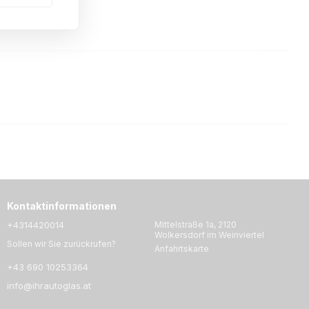
Kontaktinformationen
+4314420014
Mittelstraße 1a, 2120
Wolkersdorf im Weinviertel
Sollen wir Sie zurückrufen?
Anfahrtskarte
+43 690 10253364
info@ihrautoglas.at