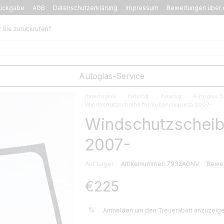
ückgabe
AGB
Datenschutzerklärung
Impressum
Bewertungen über 
r Sie zurückrufen?
Autoglas-Service
Ihrautoglas
Katalog
Katalog
Autoglas S
Windschutzscheibe für Subaru Impreza 2007-
Windschutzscheib
2007-
Auf Lager
Artikelnummer: 7932AGNV
Bewer
€225
%
Anmelden
um den Treuerabatt anzuzeig