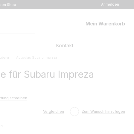
Anmelden
den Shop
Mein Warenkorb
Kontakt
ubaru
Autoglas Subaru Impreza
e für Subaru Impreza
tung schreiben
Vergleichen
Zum Wunsch hinzufügen
en