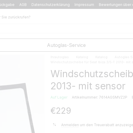
ückgabe
AGB
Datenschutzerklärung
Impressum
Bewertungen über 
r Sie zurückrufen?
Autoglas-Service
Ihrautoglas
Katalog
Katalog
Autoglas S
Windschutzscheibe für Seat Ibiza 3/5-T 2013- mit
Windschutzscheibe
2013- mit sensor
Auf Lager
Artikelnummer: 7614AGSMVZ2P
€229
%
Anmelden
um den Treuerabatt anzuzeig