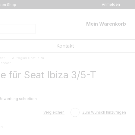
Anmelden
den Shop
Mein Warenkorb
Kontakt
eat
Autoglas Seat Ibiza
 sensor
 für Seat Ibiza 3/5-T
Bewertung schreiben
Vergleichen
Zum Wunsch hinzufügen
en