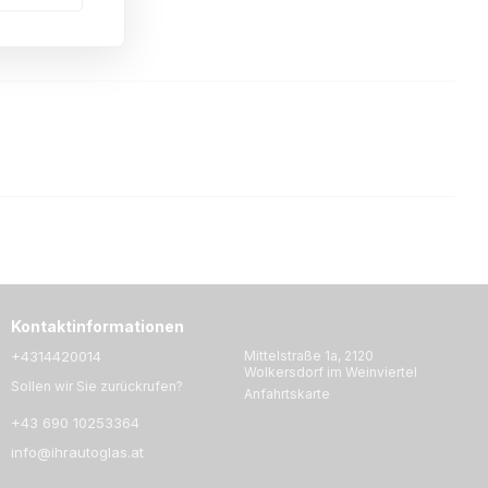
Kontaktinformationen
+4314420014
Mittelstraße 1a, 2120
Wolkersdorf im Weinviertel
Sollen wir Sie zurückrufen?
Anfahrtskarte
+43 690 10253364
info@ihrautoglas.at