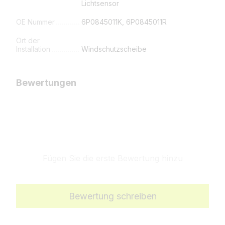
Lichtsensor
OE Nummer
6P0845011K, 6P0845011R
Ort der
Installation
Windschutzscheibe
Bewertungen
Fügen Sie die erste Bewertung hinzu
Bewertung schreiben