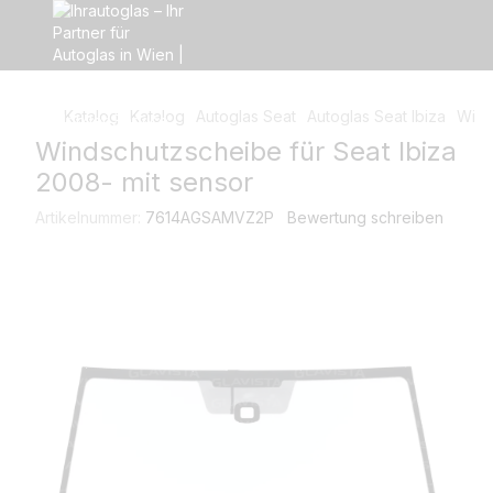
Katalog
Katalog
Autoglas Seat
Autoglas Seat Ibiza
Wind
Windschutzscheibe für Seat Ibiza
2008- mit sensor
Artikelnummer:
7614AGSAMVZ2P
Bewertung schreiben