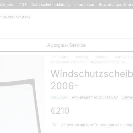
ückgabe
AGB
Datenschutzerklärung
Impressum
Bewertungen über 
r Sie zurückrufen?
Autoglas-Service
Ihrautoglas
Katalog
Katalog
Autoglas N
Windschutzscheibe für Nissan Qashqai 2006-
Windschutzscheib
2006-
Auf Lager
Artikelnummer: 6044AGAV
Bewer
€210
%
Anmelden
um den Treuerabatt anzuzeig