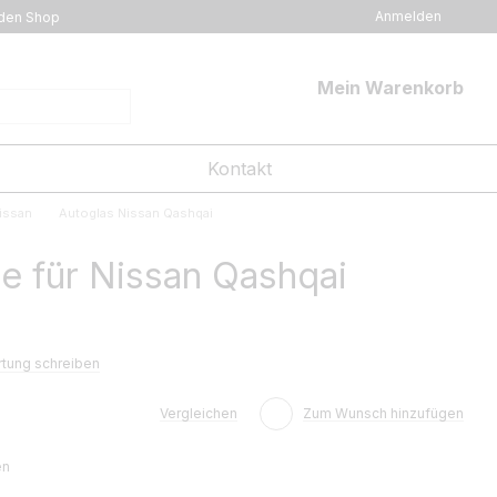
Anmelden
den Shop
Mein Warenkorb
Kontakt
issan
Autoglas Nissan Qashqai
e für Nissan Qashqai
tung schreiben
Vergleichen
Zum Wunsch hinzufügen
en