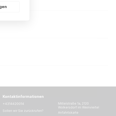
ngen
Kontaktinformationen
+4314420014
Mittelstraße 1a, 2120
Wolkersdorf im Weinviertel
Sollen wir Sie zurückrufen?
Anfahrtskarte