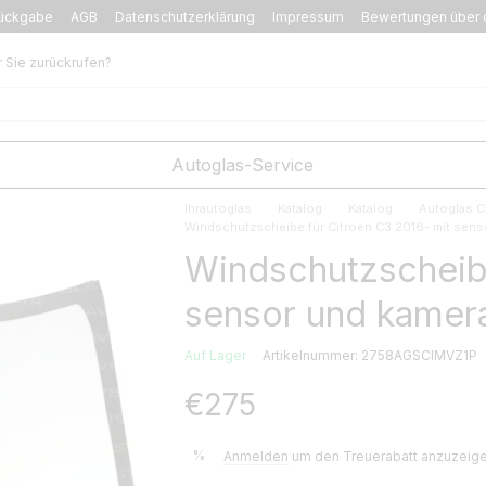
ückgabe
AGB
Datenschutzerklärung
Impressum
Bewertungen über 
r Sie zurückrufen?
Autoglas-Service
Ihrautoglas
Katalog
Katalog
Autoglas C
Windschutzscheibe für Citroen C3 2016- mit sens
Windschutzscheibe
sensor und kamer
Auf Lager
Artikelnummer: 2758AGSCIMVZ1P
€275
%
Anmelden
um den Treuerabatt anzuzeig