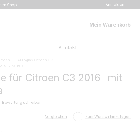
Anmelden
den Shop
Mein Warenkorb
Kontakt
itröen
Autoglas Citröen C 3
or und kamera
 für Citroen C3 2016- mit
a
Bewertung schreiben
Vergleichen
Zum Wunsch hinzufügen
en