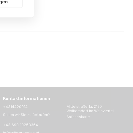
ngen
Kontaktinformationen
+4314420014
Mittelstraße 1a, 2120
Wolkersdorf im Weinviertel
Sollen wir Sie zurückrufen?
Anfahrtskarte
+43 690 10253364
info@ihrautoglas.at