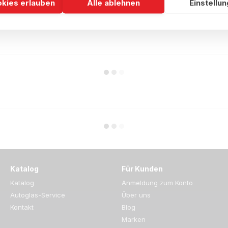
okies erlauben
Alle ablehnen
Einstellu
Katalog
Für Kunden
Katalog
Anmeldung zum Konto
Autoglas-Service
Über uns
Kontakt
Blog
Marken