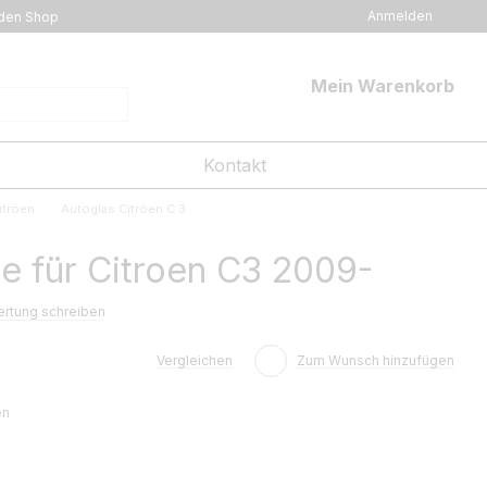
Anmelden
den Shop
Mein Warenkorb
Kontakt
itröen
Autoglas Citröen C 3
 für Citroen C3 2009-
rtung schreiben
Vergleichen
Zum Wunsch hinzufügen
en