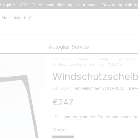
ückgabe
AGB
Datenschutzerklärung
Impressum
Bewertungen über 
r Sie zurückrufen?
Autoglas-Service
Ihrautoglas
Katalog
Katalog
Autoglas C
Windschutzscheibe für Citroen C3 2009-
Windschutzscheibe
Auf Lager
Artikelnummer: 2743AGSVZ
Bewe
€247
%
Anmelden
um den Treuerabatt anzuzeig
Marke