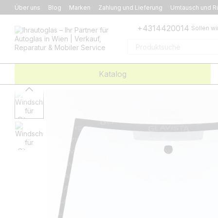
Перейти к основному контенту
Über uns
Blog
Marken
Zahlung und Lieferung
Umtausch und R
+4314420014
Sollen wi
Katalog