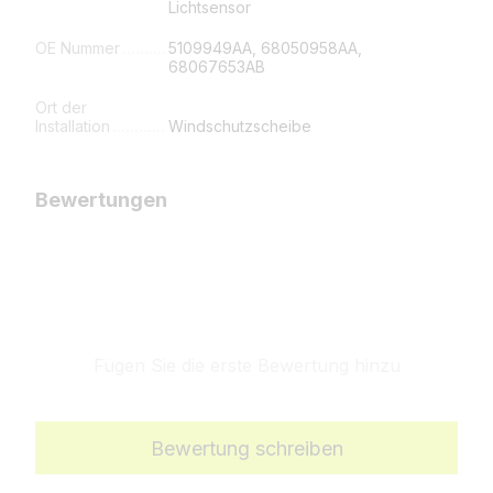
Lichtsensor
OE Nummer
5109949AA, 68050958AA,
68067653AB
Ort der
Installation
Windschutzscheibe
Bewertungen
Fügen Sie die erste Bewertung hinzu
Bewertung schreiben