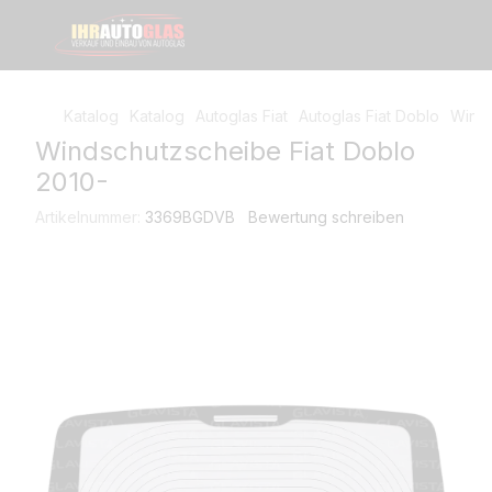
Katalog
Katalog
Autoglas Fiat
Autoglas Fiat Doblo
Winds
Windschutzscheibe Fiat Doblo
2010-
Artikelnummer:
3369BGDVB
Bewertung schreiben